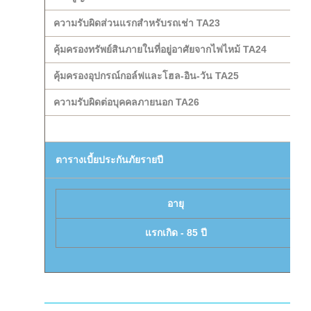
ความรับผิดส่วนแรกสำหรับรถเช่า TA23
คุ้มครองทรัพย์สินภายในที่อยู่อาศัยจากไฟไหม้ TA24
คุ้มครองอุปกรณ์กอล์ฟและโฮล-อิน-วัน TA25
ความรับผิดต่อบุคคลภายนอก TA26
ตารางเบี้ยประกันภัยรายปี
อายุ
แรกเกิด - 85 ปี