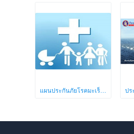
แผนประกันภัยโรคมะเร็ง ทิพยประกันภัย