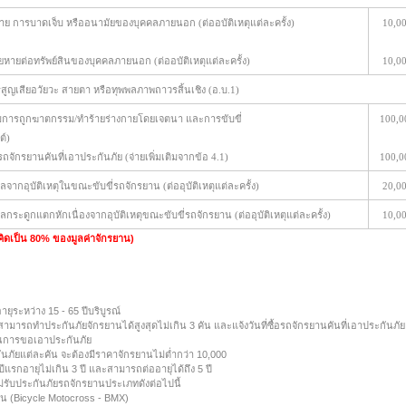
กาย การบาดเจ็บ หรืออนามัยของบุคคลภายนอก (ต่ออบัติเหตุแต่ละครั้ง)
10,0
หายต่อทรัพย์สินของบุคคลภายนอก (ต่ออบัติเหตุแต่ละครั้ง)
10,0
สูญเสียอวัยวะ สายตา หรือทุพพลภาพถาวรสิ้นเชิง (อ.บ.1)
่รวมการถูกฆาตกรรม/ทำร้ายร่างกายโดยเจตนา และการขับขี่
100,0
์)
ถจักรยานคันที่เอาประกันภัย (จ่ายเพิ่มเติมจากข้อ 4.1)
100,0
กอุบัติเหตุในขณะขับขี่รถจักรยาน (ต่ออุบัติเหตุแต่ละครั้ง)
20,0
ะดูกแตกหักเนื่องจากอุบัติเหตุขณะขับขี่รถจักรยาน (ต่ออุบัติเหตุแต่ละครั้ง)
10,0
ิดเป็น 80% ของมูลค่าจักรยาน)
ายุระหว่าง 15 - 65 ปีบริบูรณ์
สามารถทำประกันภัยจักรยานได้สูงสุดไม่เกิน 3 คัน และแจ้งวันที่ซื้อรถจักรยานคันที่เอาประกันภัย
ในการขอเอาประกันภัย
ันภัยแต่ละคัน จะต้องมีราคาจักรยานไม่ต่ำกว่า 10,000
ีแรกอายุไม่เกิน 3 ปี และสามารถต่ออายุได้ถึง 5 ปี
ม่รับประกันภัยรถจักรยานประเภทดังต่อไปนี้
น (Bicycle Motocross - BMX)