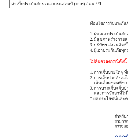
ค่าเบี้ยประกันภัยรวมอากรแสตมป์ (บาท) / คน / ปี
เงื่อนไขการรับประกันภัย
1.
ผู้ขอเอาประกันภัยจะต้อง
2.
มีสุขภาพร่างกายสมบูรณ
3.
บริษัทฯ สงวนสิทธิ์ในก
4.
ผู้เอาประกันภัยทุกรา
ไม่คุ้มครองกรณีดังนี้
1.
การเจ็บป่วยใดๆ ที่เกิด
2.
การเจ็บป่วยดังต่อไปนี้ 
เส้นเลือดขอดที่ขา เยื่อ
3.
การบาดเจ็บ/เจ็บป่วย/โร
และการรักษาที่ไม่ใช่
* ผลประโยชน์และความคุ
สำหรับการเข้
สามารถยื่นบั
ตรวจสอบราย