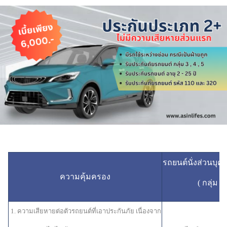
รถยนต์นั่งส่วนบุคคล
ความคุ้มครอง
( กลุ่ม 3 
1. ความเสียหายต่อตัวรถยนต์ที่เอาประกันภัย เนื่องจาก