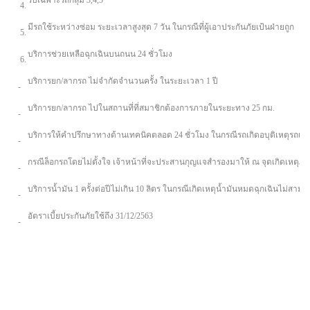
รับเฉพาะรถกลุ่ม 3,4,5
4.
มีรถใช้ระหว่างซ่อม ระยะเวลาสูงสุด 7 วัน ในกรณีที่ผู้เอาประกันภัยเป้นฝ่ายถูก
5.
บริการช่วยเหลือฉุกเฉินบนถนน 24 ชั่วโมง
6.
บริการยก/ลากรถ ไม่จำกัดจำนวนครั้ง ในระยะเวลา 1 ปี
-
บริการยก/ลากรถ ไปในสถานที่ที่สมาชิกต้องการภายในระยะทาง 25 กม.
-
บริการให้คำปรึกษาทางด้านเทคนิคตลอด 24 ชั่วโมง ในกรณีรถเกิดอบุติเหตุรถเสี
-
กรณีล็อกรถโดยไม่ตั้งใจ เจ้าหน้าที่จะประสานกุญแจสำรองมาให้ ณ จุดเกิดเหตุภ
-
บริการน้ำมัน 1 ครั้งต่อปีไม่เกิน 10 ลิตร ในกรณีเกิดเหตุน้ำมันหมดฉุกเฉินไม่สามา
-
อัตราเบี้ยประกันภัยใช้ถึง 31/12/2563
-