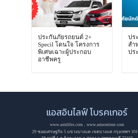
ประกันภัยรถยนต์ 2+
ประ
Specil โดนใจ โครงการ
สำห
พิเศษเฉาะผู้ประกอบ
ปร
อาชีพครู
แอสอินไลฟ์ โบรคเกอร์
www.asinlifes.com
,
www.asinontime.com
29 ซอยเศรษฐกิจ 5 แขวงบางแค เขตบางแค กรุงเทพฯ 101