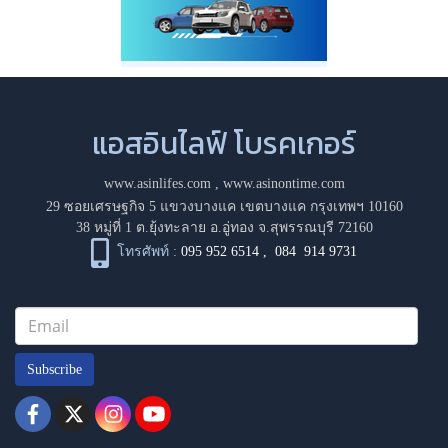
แอสอินไลฟ์ โบรคเกอร์
www.asinlifes.com
,
www.asinontime.com
29 ซอยเศรษฐกิจ 5 แขวงบางแค เขตบางแค กรุงเทพฯ 10160
38 หมู่ที่ 1 ต.ยุ้งทะลาย อ.อู่ทอง จ.สุพรรณบุรี 72160
โทรศัพท์ :
095 952 6514
,
084 914 9731
Subscribe