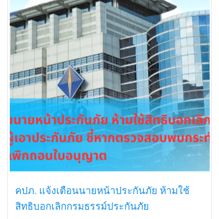
คปภ. แจ้งเตือนนายหน้าประกันภัย ห้ามใช้
สิทธิบอกเลิกกรมธรรม์ประกันภัย