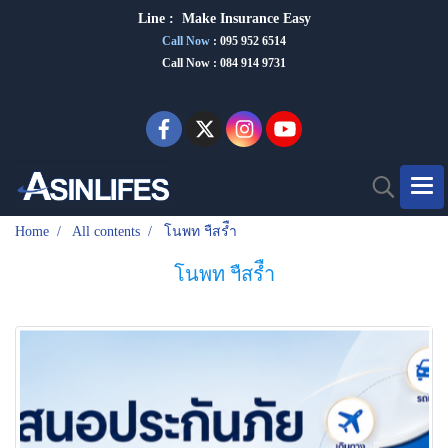
Line :
Make Insurance Eas
y
Call Now
:
095 952 6514
Call Now : 084 914 9731
Home
All contents
โนพท ฯืสรืำ
โนพท ฯืสรืำ