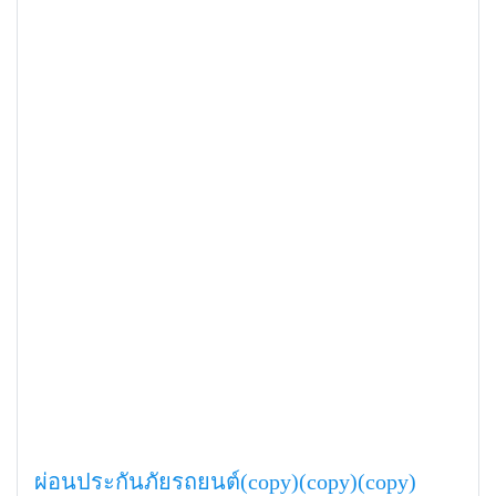
ผ่อนประกันภัยรถยนต์(copy)(copy)(copy)