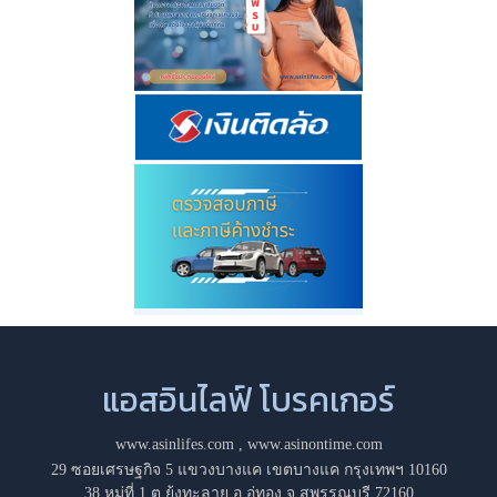
แอสอินไลฟ์ โบรคเกอร์
www.asinlifes.com
,
www.asinontime.com
29 ซอยเศรษฐกิจ 5 แขวงบางแค เขตบางแค กรุงเทพฯ 10160
38 หมู่ที่ 1 ต.ยุ้งทะลาย อ.อู่ทอง จ.สุพรรณบุรี 72160