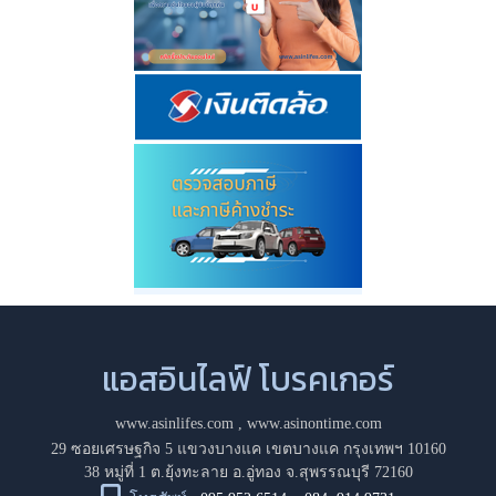
แอสอินไลฟ์ โบรคเกอร์
www.asinlifes.com
,
www.asinontime.com
29 ซอยเศรษฐกิจ 5 แขวงบางแค เขตบางแค กรุงเทพฯ 10160
38 หมู่ที่ 1 ต.ยุ้งทะลาย อ.อู่ทอง จ.สุพรรณบุรี 72160