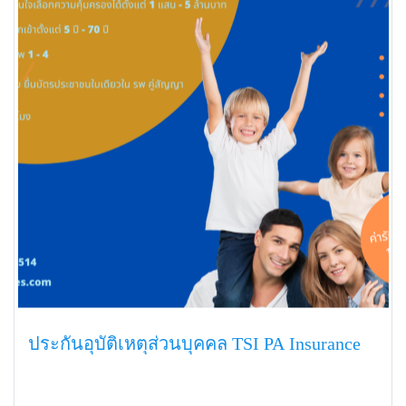
ประกันอุบัติเหตุส่วนบุคคล TSI PA Insurance