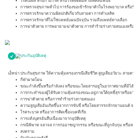
โรคเอดส์ หรือกามโรค หรือโรคติดต่อทางเพศสัมพันธ์
การตรวจสุขภาพทั่วไป การร้องขอเข้ารักษาตัวในโรงพยาบาล หรือร้อง
การตรวจรักษาความผิดปกติเกี่ยวกับสายตา การทำเลสิค
การตรวจรักษาที่ไม่ใช่แพทย์แผนปัจจุบัน รวมถึงแพทย์ทางเลือก
การฆ่าตัวตาย การพยายามฆ่าตัวตาย การทำร้ายร่างกายตนเองหรือการพย
ประกันอุบัติเหตุ
เอ็ทน่า ประกันสุขภาพ ให้ความคุ้มครองกรณีเสียชีวิต สูญเสียอวัยวะ สายตา ก
กีฬาผาดโผน
ขณะกำลังขึ้นหรือกำลังลง หรือขณะโดยสารอยู่ในอากาศยานที่มิได้
การกระทำของผู้ได้รับความคุ้มครองขณะอยู่ภายใต้ฤทธิ์สุราหรือยาเส
การฆ่าตัวตาย หรือการทำร้ายร่างกายตนเอง
ความสูญเสียอันเกิดขึ้นจากการขับขี่ หรือโดยสารรถจักรยานยนต์ จะไ
โรคระบาด หรืออาการติดเชื้อแบคทีเรีย
การแท้งบุตรอันสืบเนื่องมาจากอุบัติเหตุ
กรณีพิพาท จลาจล การก่ออาชญากรรม หรือขณะที่ถูกจับกุม หรือหลบ
สงคราม
กัมมันตภาพรังสี