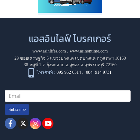
แอสอินไลฟ์ โบรคเกอร์
www.asinlifes.com
,
www.asinontime.com
29 ซอยเศรษฐกิจ 5 แขวงบางแค เขตบางแค กรุงเทพฯ 10160
38 หมู่ที่ 1 ต.ยุ้งทะลาย อ.อู่ทอง จ.สุพรรณบุรี 72160
โทรศัพท์ :
095 952 6514
,
084 914 9731
Subscribe