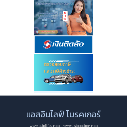
แอสอินไลฟ์ โบรคเกอร์
www.asinlifes.com
,
www.asinontime.com