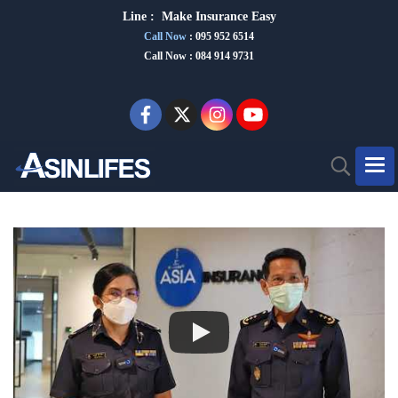
Line :
Make Insurance Eas
y
Call Now
:
095 952 6514
Call Now : 084 914 9731