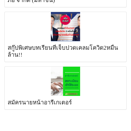
ภัย จำกัด (มหาชน)
สกู๊ปพิเศษบทเรียนที่เจ็บปวดเคลมโควิด2หมื่น
ล้าน!!
สมัครนายหน้าอารีเกเตอร์