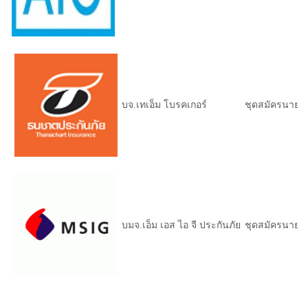
บจ.เทเอ็ม โบรคเกอร์
ชุดสมัครนายหน
บมจ.เอ็ม เอส ไอ จี ประกันภัย
ชุดสมัครนายหน