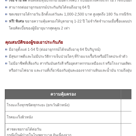
เจอ จ่าย สด
ทันทีเต็มทุนประกัน เมื่อตรวจพบว่าเป็นมะเร็งครั้งแรก ไม่ว่าจะเป็นมะเ
สามารถต่ออายุกรมธรรม์ประกันภัยได้จนถึงอายุ 64 ปี
ชดเชยรายได้รายวัน อีกตั้งแต่วันละ 1,000-2,500 บาท สูงสุดถึง 180 วัน กรณีรัก
ฟรี! พิเศษ
ขยายความคุ้มครองให้บุตรอายุ 1-22 ปี ไม่จำกัดจำนวนเมื่อซื้อแผนประกัน
โดยคิดเบี้ยของผู้มีอายุมากสุดคูณ 2 เท่า
คุณสมบัติของผู้ขอเอาประกันภัย
มีอายุตั้งแต่ 1-54 ปี (ต่ออายุกรรม์ได้จนถึงอายุ 64 ปีบริบูรณ์)
มีสุขภาพดีและไม่มีประวัติการเจ็บป่วยใดๆ ที่ร้ายแรงเรื้อรังหรือมีโรคประจำตัว
ไม่มีอาชีพที่เสี่ยงกับ สารกัมมันตรังสี หรืออุตสาหกรรมเหมืองแร่ หรือโรงงานผลิตแบ
หรือถ่านไฟฉาย และงานที่เกี่ยวข้องกับฝุ่นละอองจากถ่านหินและน้ำมัน รวมถึงฝุ่นแร
ความคุ้มครอง
แผ
โรงมะเร็งทุกชนิดทุกระยะ (ยกเว้นผิวหนัง)
2
โรคมะเร็งผิวหนัง
4
ค่าชดเชยรายได้ต่อวัน
กรณีเป็นผู้ป่วยในโรงพยาบาล อันเนื่องจาก