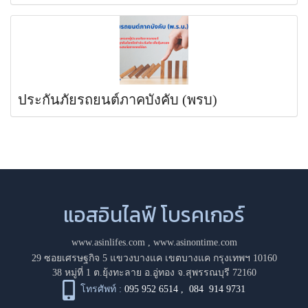
ประกันภัยรถยนต์ภาคบังคับ (พรบ)
แอสอินไลฟ์ โบรคเกอร์
www.asinlifes.com
,
www.asinontime.com
29 ซอยเศรษฐกิจ 5 แขวงบางแค เขตบางแค กรุงเทพฯ 10160
38 หมู่ที่ 1 ต.ยุ้งทะลาย อ.อู่ทอง จ.สุพรรณบุรี 72160
โทรศัพท์ :
095 952 6514
,
084 914 9731