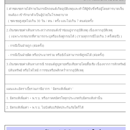
1.ค่าชดเชยรายได้รายวันกรณีรถยนต์เกิดอุบัติเหตุและทำให้ผู้ขับขี่หรือผู้โดยสารบาดเจ็บ
จนต้อง เข้ารักษาตัวเป็นผู้ป่วยในโรงพยาบาล
( ชดเชยสูงสุดไม่เกิน 30 วัน / คน / ครั้ง และไม่เกิน 7 คนต่อครั้ง
2.เงินชดเชยค่าเดินทางระหว่างรถยนต์เข้าซ่อมอู่จากอุบัติเหตุ เนื่องจากอุบัติเหตุ
( เฉพาะรถชนรถที่สามารถระบุหรือแจ้งคู่กรณได้ ) (รวมทุกกรณีไม่เกิน 3 ครั้งต่อปี) )
- กรณีเป็นฝ่ายถูก (ต่อครั้ง)
- กรณีเป็นฝ่ายผิด หรือประมาทร่วม หรือยังไม่สามารถพิสูจน์ได้ (ต่อครั้ง)
3.เงินชดเชยค่าเดินทางกรณี รถยนต์สูญหายหรือเสียหายโดยสิ้ยเชิง เนื่องจากการลักทรัพย์ ชิงท
ปล้นทรัพย์ หรือไฟไหม้ การชนหรือพลิกคว่ำจากอุบัติเหตุ
แผนและอัตราเบี้ยรวมภาษีอากร ' มิตรแท้เพิ่มค่า '
1. มิตรแท้เพิ่มค่า + พ.ร.บ. หรือภาคสมัครใจทุกประเภทกับมิตรแท้เท่านั้น
2.
มิตรแท้เพิ่มค่า + พ.ร.บ. ไม่บังคับบริษัทประกันภัยใดก็ได้