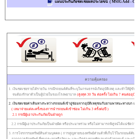
แผนประกันภัยชดเชยผลประโยขน์ ( MSIG Add - On
ความคุ้มครอง
1. เงินชดเชยรายได้รายวัน กรณีรถยนต์คันที่ระบุในกรมธรรม์เกิดอุบัติเหตุ และทำให้ผู้ขับขี
จนต้องรักษาตัวเป็นผู้ป่วยในของโรงพยาบาล
(สูงสุด 30 วัน ต่อครั้ง ไม่เกิน 7 คนต่ออุบัติเ
2. เงินชดเชยค่าเดินทางระหว่างรถยนต์เข้าอู่ซ่อมจากอุบัติเหตุชนกับยานพาหนะทางบก และร
( เหมาจ่ายแต่ละครั้งของการนำรถยนต์เข้าซ่อม ไม่เกิน 3 ครั้งต่อปี )
2.1 กรณีผู้เอาประกันภัยเป็นฝ่ายถูก
2.2 กรณีผู้เอาประกันภัยเป็นฝ่ายผิด หรือประมาทร่วม หรือไม่สามารถพิสูจน์ได้แน่ชัดว่าฝ่า
3. การโจรกรรมทรัพย์สินส่วนบุคคล ( การสูญหายของทรัพย์ส่วนตัวที่เก็บไว้ในรถยนต์คันที่ร
จากกการลักทรัพย์ ที่ทุบกระจกหรืองัดแงะ และเกิดร่องรอยชัดเจนต่อตัวรถยนต์ และแจ้ง