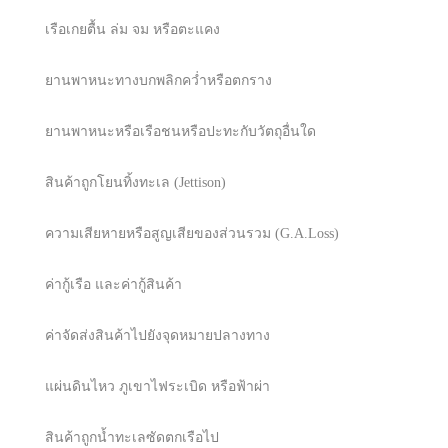
เรือเกยตื้น ล่ม จม หรือตะแคง
ยานพาหนะทางบกพลิกคว่ำหรือตกราง
ยานพาหนะหรือเรือชนหรือปะทะกับวัตถุอื่นใด
สินค้าถูกโยนทิ้งทะเล (Jettison)
ความเสียหายหรือสูญเสียของส่วนรวม (G.A.Loss)
ค่ากู้เรือ และค่ากู้สินค้า
ค่าจัดส่งสินค้าไปยังจุดหมายปลางทาง
แผ่นดินไหว ภูเขาไฟระเบิด หรือฟ้าผ่า
สินค้าถูกน้ำทะเลซัดตกเรือไป