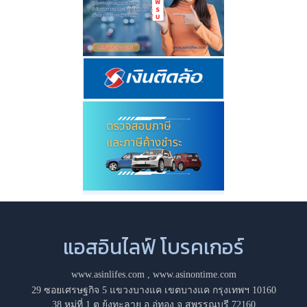
แอสอินไลฟ์ โบรคเกอร์
www.asinlifes.com
,
www.asinontime.com
29 ซอยเศรษฐกิจ 5 แขวงบางแค เขตบางแค กรุงเทพฯ 10160
38 หมู่ที่ 1 ต.ยุ้งทะลาย อ.อู่ทอง จ.สุพรรณบุรี 72160