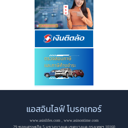
แอสอินไลฟ์ โบรคเกอร์
www.asinlifes.com
,
www.asinontime.com
29 ซอยเศรษฐกิจ 5 แขวงบางแค เขตบางแค กรุงเทพฯ 10160