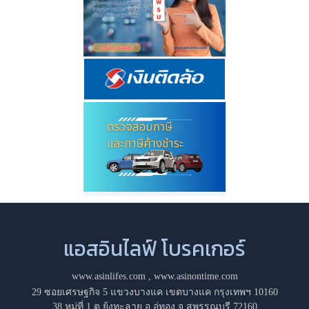
แอสอินไลฟ์ โบรคเกอร์
www.asinlifes.com
,
www.asinontime.com
29 ซอยเศรษฐกิจ 5 แขวงบางแค เขตบางแค กรุงเทพฯ 10160
38 หมู่ที่ 1 ต.ยุ้งทะลาย อ.อู่ทอง จ.สุพรรณบุรี 72160