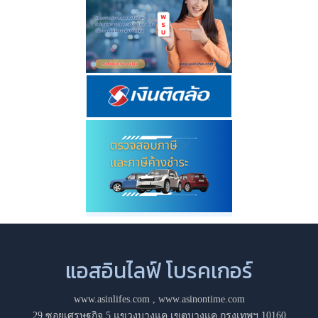
แอสอินไลฟ์ โบรคเกอร์
www.asinlifes.com
,
www.asinontime.com
29 ซอยเศรษฐกิจ 5 แขวงบางแค เขตบางแค กรุงเทพฯ 10160