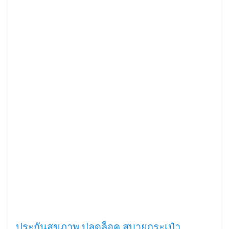
ประกันสุขภาพ ปลดล็อค สบายกระเป๋า